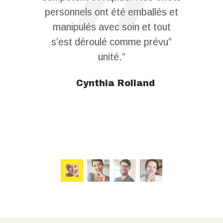
nsurance
personnels ont été emballés et
dispos
y. If you
manipulés avec soin et tout
options
e to store
s’est déroulé comme prévu”
prix. L
short term
unité.”
excellen
 strongly
frais ap
Cynthia Rolland
ntact the
travail, e
la client
lsh
T