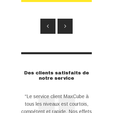
Des clients satisfaits de
notre service
 for my
“Le service client MaxCube à
“Le pers
 a cost-
tous les niveaux est courtois,
pour t
e, safely
compétent et rapide. Nos effets
répond