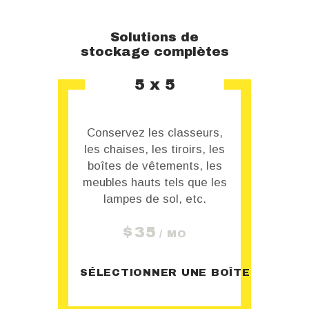
Solutions de
stockage complètes
5 x 5
s,
Conservez les classeurs,
C
les
les chaises, les tiroirs, les
le
es
boîtes de vêtements, les
b
les
meubles hauts tels que les
me
lampes de sol, etc.
$
35
/ MO
BOÎTE
SÉLECTIONNER UNE BOÎTE
S